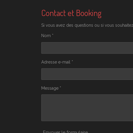
u
c
s
k
T
e
t
T
Contact et Booking
u
b
a
o
b
o
g
k
e
o
r
Si vous avez des questions ou si vous souhait
k
a
m
Nom *
Adresse e-mail *
Message *
Envoyer le formulaire