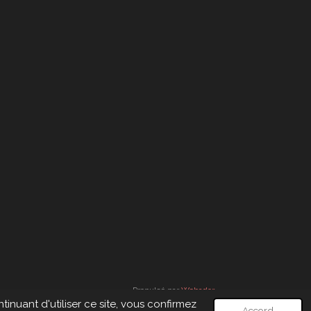
Propulsé par
Webador
inuant d'utiliser ce site, vous confirmez
Accord