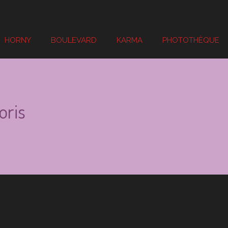
HORNY
BOULEVARD
KARMA
PHOTOTHÈQUE
oris