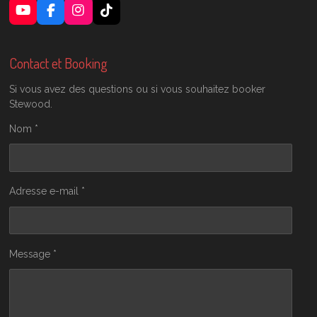
Y
F
I
T
o
a
n
i
u
c
s
k
T
e
t
T
Contact et Booking
u
b
a
o
b
o
g
k
Si vous avez des questions ou si vous souhaitez booker
e
o
r
Stewood.
k
a
m
Nom *
Adresse e-mail *
Message *