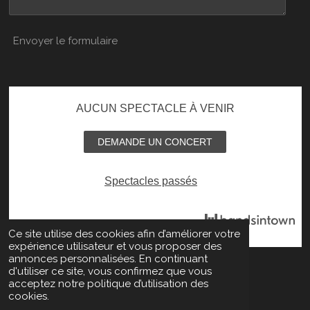
Envoyer le formulaire
AUCUN SPECTACLE À VENIR
DEMANDE UN CONCERT
Spectacles passés
Ce site utilise des cookies afin d’améliorer votre
expérience utilisateur et vous proposer des
annonces personnalisées. En continuant
Partager
Partager
Partager
Partager
d'utiliser ce site, vous confirmez que vous
acceptez notre politique d’utilisation des
cookies.
© 2023 - 2026 Stewood